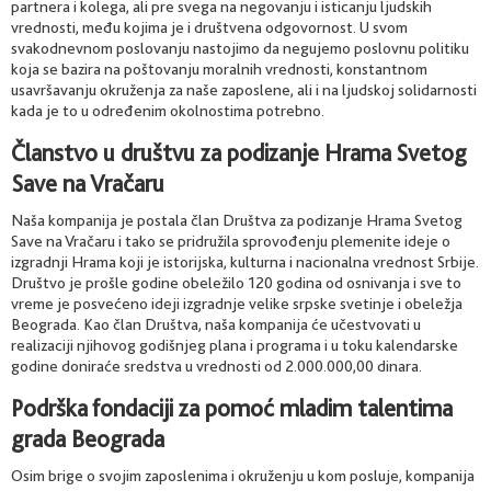
partnera i kolega, ali pre svega na negovanju i isticanju ljudskih
vrednosti, među kojima je i društvena odgovornost. U svom
svakodnevnom poslovanju nastojimo da negujemo poslovnu politiku
koja se bazira na poštovanju moralnih vrednosti, konstantnom
usavršavanju okruženja za naše zaposlene, ali i na ljudskoj solidarnosti
kada je to u određenim okolnostima potrebno.
Članstvo u društvu za podizanje Hrama Svetog
Save na Vračaru
Naša kompanija je postala član Društva za podizanje Hrama Svetog
Save na Vračaru i tako se pridružila sprovođenju plemenite ideje o
izgradnji Hrama koji je istorijska, kulturna i nacionalna vrednost Srbije.
Društvo je prošle godine obeležilo 120 godina od osnivanja i sve to
vreme je posvećeno ideji izgradnje velike srpske svetinje i obeležja
Beograda. Kao član Društva, naša kompanija će učestvovati u
realizaciji njihovog godišnjeg plana i programa i u toku kalendarske
godine doniraće sredstva u vrednosti od 2.000.000,00 dinara.
Podrška fondaciji za pomoć mladim talentima
grada Beograda
Osim brige o svojim zaposlenima i okruženju u kom posluje, kompanija