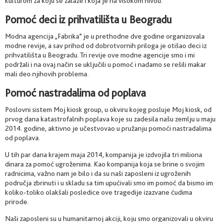
kulturom za koju se zalaže i koja je na visokom nivou.
Pomoć deci iz prihvatilišta u Beogradu
Modna agencija „Fabrika“ je u prethodne dve godine organizovala
modne revije, a sav prihod od dobrotvornih priloga je otišao deci iz
prihvatilišta u Beogradu. Tri revije ove modne agencije smo i mi
podržali i na ovaj način se uključili u pomoć i nadamo se rešili makar
mali deo njihovih problema.
Pomoć nastradalima od poplava
Poslovni sistem Moj kiosk group, u okviru kojeg posluje Moj kiosk, od
prvog dana katastrofalnih poplava koje su zadesila našu zemlju u maju
2014. godine, aktivno je učestvovao u pružanju pomoći nastradalima
od poplava.
U tih par dana krajem maja 2014, kompanija je izdvojila tri miliona
dinara za pomoć ugroženima. Kao kompanija koja se brine o svojim
radnicima, važno nam je bilo i da su naši zaposleni iz ugroženih
područja zbrinuti i u skladu sa tim upućivali smo im pomoć da bismo im
koliko-toliko olakšali posledice ove tragedije izazvane ćudima
prirode.
Naši zaposleni su u humanitarnoj akciji, koju smo organizovali u okviru