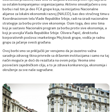
sa ostalim kompanijama i organizacijama. Aktivno smouključeni u ovu
borbu i naš tim je deo FCA grupe koja, na inicijativu Nacionalne
alijanse za lokalni ekonomski razvoj (NALED), kao deo stručnog tima u
Koordinacionom telu Vlade Republike Srbije, radi na izradi nacionalne
strategije za borbu protiv sive ekonomije. Osim toga, deo smo tima
koji je sastavio Nacionalni program za borbu protiv sive ekonomije, a
koji je usvojila Vlada Republike Srbije. Olivera Papić, direktorka
korporativnih poslova i marketinga Moj kiosk grupe, vodila je radnu
grupu za jačanje svesti građana.
Ovoj borbi smo se priključili jer verujemo da je izuzetno važna
saradnja zdravog tkiva privrede sa državnim institucijama i samo na taj
način moguće je doći do rezultata na ovom polju. Veoma smo
posvećeni zajedničkom cilju, a to je zdrava konkurencija, ekonomija i
okruženje za sve naše sugrađane.