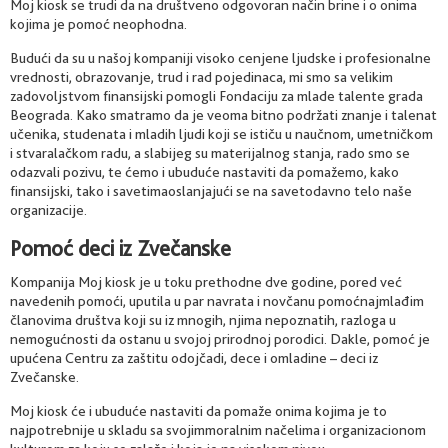
Moj kiosk se trudi da na društveno odgovoran način brine i o onima
kojima je pomoć neophodna.
Budući da su u našoj kompaniji visoko cenjene ljudske i profesionalne
vrednosti, obrazovanje, trud i rad pojedinaca, mi smo sa velikim
zadovoljstvom finansijski pomogli Fondaciju za mlade talente grada
Beograda. Kako smatramo da je veoma bitno podržati znanje i talenat
učenika, studenata i mladih ljudi koji se ističu u naučnom, umetničkom
i stvaralačkom radu, a slabijeg su materijalnog stanja, rado smo se
odazvali pozivu, te ćemo i ubuduće nastaviti da pomažemo, kako
finansijski, tako i savetimaoslanjajući se na savetodavno telo naše
organizacije.
Pomoć deci iz Zvečanske
Kompanija Moj kiosk je u toku prethodne dve godine, pored već
navedenih pomoći, uputila u par navrata i novčanu pomoćnajmlađim
članovima društva koji su iz mnogih, njima nepoznatih, razloga u
nemogućnosti da ostanu u svojoj prirodnoj porodici. Dakle, pomoć je
upućena Centru za zaštitu odojčadi, dece i omladine – deci iz
Zvečanske.
Moj kiosk će i ubuduće nastaviti da pomaže onima kojima je to
najpotrebnije u skladu sa svojimmoralnim načelima i organizacionom