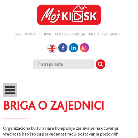
B2B
PODACI O FIRMI
CENTROSINERGIJA
MOJ KIOSK GROUP
BRIGA O ZAJEDNICI
Organizaciona kultura naše kompanije zasniva se na očuvanju
vrednosti kao što su posvećenost radu, poštovanje poslovnih