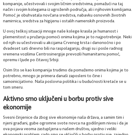
kompanije, učestvovali i svojim ličnim sredstvima, pomažući na taj
način i svojim kolegama iz ugroženih područja, ali i njihovim komšijama.
Pomoć je obuhvatala novčana sredstva, nabavku osnovnih životnih
namirnica, sredstva za higijenu i ostalih namenskih proizvoda.
U ovoj teškoj situaciji mnoge naše kolege krasila je humanost i
plemenitost u pružanju pomoći onima kojima je to najpotrebnije. Neki
od njih su učestvovali u akcijama Crvenog krsta i danonoćno i po
dvadeset sati dnevno bili na raspolaganju, drugi su i posle radnog
vremena vozilima Centrosinergije prevozili humanitarnu pomoć,
opremu i ljude po čitavoj Srbiji.
Osim što se kao kompanija trudimo da pomažemo onima kojima je to
potrebno, mnogo je primera današi zaposleni to čine i
samoinicijativno. Naša poslovna politika i u budućnosti kretaće se u
tom smeru.
Aktivno smo uključeni u borbu protiv sive
ekonomije
Svesni činjenice da zbog sive ekonomije naša država, a samim tim i
njeni građani, gube ogromne svote novca na godišnjem nivou i da je
ova pojava veoma zastupljena u našem društvu, ujedno i veliki
ekonomski problem, rado smo se uključili u borbu protiv nje, zajedno